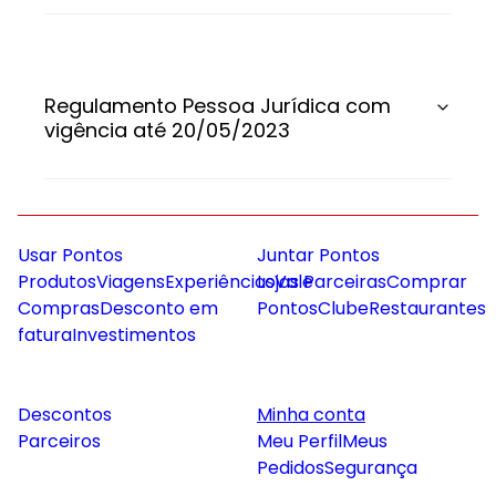
Regulamento Pessoa Jurídica com
vigência até 20/05/2023
Usar Pontos
Juntar Pontos
Produtos
Viagens
Experiências
Lojas Parceiras
Vale
Comprar
Compras
Desconto em
Pontos
Clube
Restaurantes
fatura
Investimentos
Descontos
Minha conta
Parceiros
Meu Perfil
Meus
Pedidos
Segurança