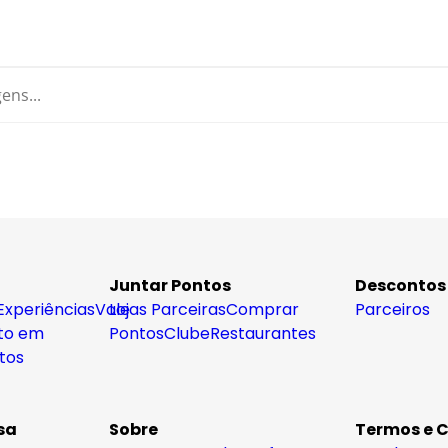
Juntar Pontos
Descontos
Experiências
Vale
Lojas Parceiras
Comprar
Parceiros
to em
Pontos
Clube
Restaurantes
tos
sa
Sobre
Termos e 